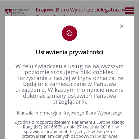
Krajowe Biuro Wyborcze Delegatura w
Częstochowie
Deklaracja dostępności
Ustawienia prywatności
W celu świadczenia usług na najwyższym
poziomie stosujemy pliki cookies.
więcej
Korzystanie z naszej witryny oznacza, że
będą one zamieszczane w Państwa
Wybory i referenda
Wybory samorządowe i referenda lokalne
Wybory i referenda w toku kadencji
Kadencja 2024-2029
urządzeniu. W każdym momencie można
Referenda w sprawie odwołania organu (rady lub wójta)
Inicjatywa referendalna w sprawie odwołania Wójta Gminy Poczesna przed upływem kadencji
dokonać zmiany ustawień Państwa
przeglądarki.
Inicjatywa referendalna w
Klauzula informacyjna Krajowego Biura Wyborczego
sprawie odwołania Wójta
Zgodnie z rozporządzeniem Parlamentu Europejskiego
Gminy Poczesna przed
i Rady (UE) 2016/679 z dnia 27 kwietnia 2016 r. w
sprawie ochrony osób fizycznych w związku z
przetwarzaniem danych osobowych i w sprawie