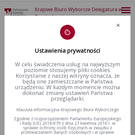
Krajowe Biuro Wyborcze Delegatura w
Częstochowie
Deklaracja dostępności
Ustawienia prywatności
W celu świadczenia usług na najwyższym
poziomie stosujemy pliki cookies.
więcej
Korzystanie z naszej witryny oznacza, że
będą one zamieszczane w Państwa
Aktualności
Okręgi wyborcze i obwody głosowania
urządzeniu. W każdym momencie można
dokonać zmiany ustawień Państwa
przeglądarki.
Postanowienia Komisarzy Wyborczych w Częstochowie o
Klauzula informacyjna Krajowego Biura Wyborczego
zmianach w stałych obwodach głosowania i okręgach
Zgodnie z rozporządzeniem Parlamentu Europejskiego
wyborczych z dnia 29.06.2026 r.
i Rady (UE) 2016/679 z dnia 27 kwietnia 2016 r. w
sprawie ochrony osób fizycznych w związku z
przetwarzaniem danych osobowych i w sprawie